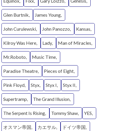
Equinox
Fixx
Gary Loizzo
Genesis
Glen Burtnik
James Young
John Curulewski
John Panozzo
Kansas
Kilroy Was Here
Lady
Man of Miracles
Mr.Roboto
Music Time
Paradise Theatre
Pieces of Eight
Pink Floyd
Styx
Styx I
Styx II
Supertramp
The Grand Illusion
The Serpent Is Rising
Tommy Shaw
YES
オスマン帝国
カエサル
ドイツ帝国