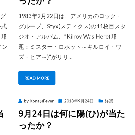
ったか？
・グ
1983年2月22日は、アメリカのロック・
公式
グループ、Styx(スティクス)の11枚目スタ
(邦
ジオ・アルバム、”Kilroy Was Here(邦
ィン
題：ミスター・ロボット～キルロイ・ワ
ズ・ヒア～)”がリリ…
READ MORE
Posted
by
Kona@Fever
2018年9月24日
洋楽
on
当
9月24日は何に陽(ひ)が当た
ったか？