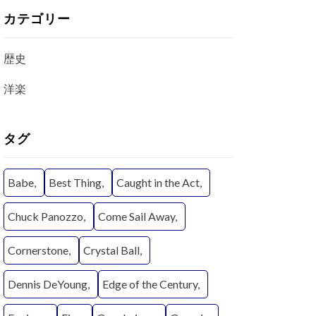
カテゴリー
歴史
洋楽
タグ
Babe
Best Thing
Caught in the Act
Chuck Panozzo
Come Sail Away
Cornerstone
Crystal Ball
Dennis DeYoung
Edge of the Century