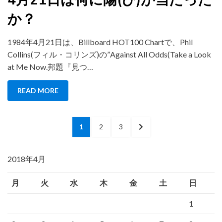
か？
1984年4月21日は、Billboard HOT100 Chartで、Phil
Collins(フィル・コリンズ)の”Against All Odds(Take a Look
at Me Now.邦題『見つ…
READ MORE
投
PAGE
PAGE
PAGE
NEXT
1
2
3
稿
PAGE
の
2018年4月
ペ
月
火
水
木
金
土
日
ー
ジ
1
送