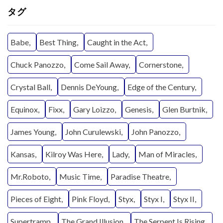
タグ
Babe
Best Thing
Caught in the Act
Chuck Panozzo
Come Sail Away
Cornerstone
Crystal Ball
Dennis DeYoung
Edge of the Century
Equinox
Fixx
Gary Loizzo
Genesis
Glen Burtnik
James Young
John Curulewski
John Panozzo
Kansas
Kilroy Was Here
Lady
Man of Miracles
Mr.Roboto
Music Time
Paradise Theatre
Pieces of Eight
Pink Floyd
Styx
Styx I
Styx II
Supertramp
The Grand Illusion
The Serpent Is Rising