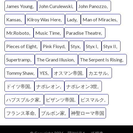
James Young
John Curulewski
John Panozzo
Kansas
Kilroy Was Here
Lady
Man of Miracles
Mr.Roboto
Music Time
Paradise Theatre
Pieces of Eight
Pink Floyd
Styx
Styx I
Styx II
Supertramp
The Grand Illusion
The Serpent Is Rising
Tommy Shaw
YES
オスマン帝国
カエサル
ドイツ帝国
ナポレオン
ナポレオン3世
ハプスブルク家
ビザンツ帝国
ビスマルク
フランス革命
ブルボン家
神聖ローマ帝国