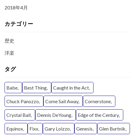
2018年4月
カテゴリー
歴史
洋楽
タグ
Babe
Best Thing
Caught in the Act
Chuck Panozzo
Come Sail Away
Cornerstone
Crystal Ball
Dennis DeYoung
Edge of the Century
Equinox
Fixx
Gary Loizzo
Genesis
Glen Burtnik