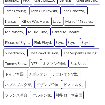
Equinox
Fixx
Gary Loizzo
Genesis
Glen Burtnik
James Young
John Curulewski
John Panozzo
Kansas
Kilroy Was Here
Lady
Man of Miracles
Mr.Roboto
Music Time
Paradise Theatre
Pieces of Eight
Pink Floyd
Styx
Styx I
Styx II
Supertramp
The Grand Illusion
The Serpent Is Rising
Tommy Shaw
YES
オスマン帝国
カエサル
ドイツ帝国
ナポレオン
ナポレオン3世
ハプスブルク家
ビザンツ帝国
ビスマルク
フランス革命
ブルボン家
神聖ローマ帝国