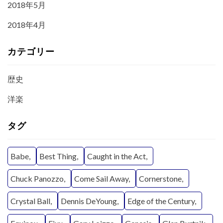
2018年5月
2018年4月
カテゴリー
歴史
洋楽
タグ
Babe
Best Thing
Caught in the Act
Chuck Panozzo
Come Sail Away
Cornerstone
Crystal Ball
Dennis DeYoung
Edge of the Century