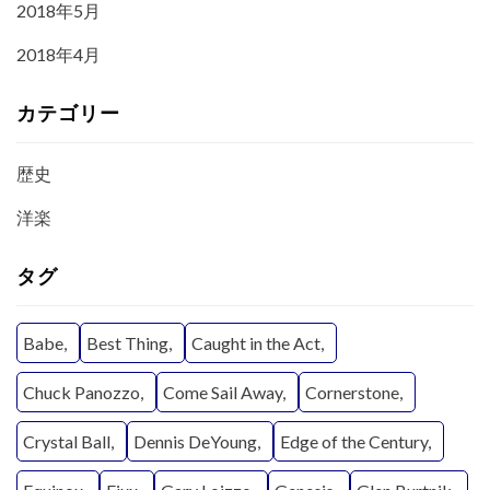
2018年5月
2018年4月
カテゴリー
歴史
洋楽
タグ
Babe
Best Thing
Caught in the Act
Chuck Panozzo
Come Sail Away
Cornerstone
Crystal Ball
Dennis DeYoung
Edge of the Century