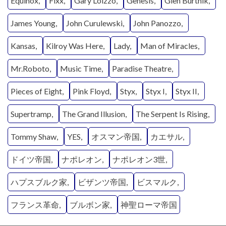
Equinox
Fixx
Gary Loizzo
Genesis
Glen Burtnik
James Young
John Curulewski
John Panozzo
Kansas
Kilroy Was Here
Lady
Man of Miracles
Mr.Roboto
Music Time
Paradise Theatre
Pieces of Eight
Pink Floyd
Styx
Styx I
Styx II
Supertramp
The Grand Illusion
The Serpent Is Rising
Tommy Shaw
YES
オスマン帝国
カエサル
ドイツ帝国
ナポレオン
ナポレオン3世
ハプスブルク家
ビザンツ帝国
ビスマルク
フランス革命
ブルボン家
神聖ローマ帝国