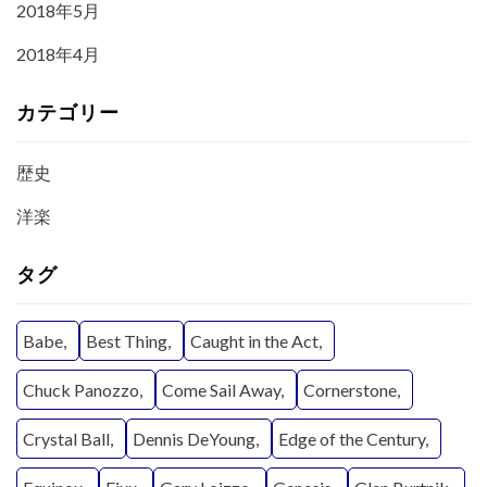
2018年5月
2018年4月
カテゴリー
歴史
洋楽
タグ
Babe
Best Thing
Caught in the Act
Chuck Panozzo
Come Sail Away
Cornerstone
Crystal Ball
Dennis DeYoung
Edge of the Century