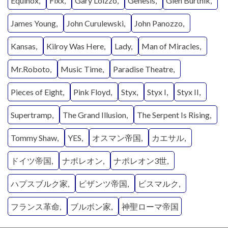
Equinox
Fixx
Gary Loizzo
Genesis
Glen Burtnik
James Young
John Curulewski
John Panozzo
Kansas
Kilroy Was Here
Lady
Man of Miracles
Mr.Roboto
Music Time
Paradise Theatre
Pieces of Eight
Pink Floyd
Styx
Styx I
Styx II
Supertramp
The Grand Illusion
The Serpent Is Rising
Tommy Shaw
YES
オスマン帝国
カエサル
ドイツ帝国
ナポレオン
ナポレオン3世
ハプスブルク家
ビザンツ帝国
ビスマルク
フランス革命
ブルボン家
神聖ローマ帝国