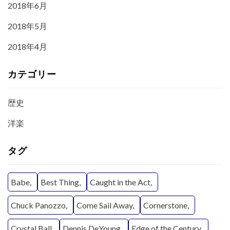
2018年6月
2018年5月
2018年4月
カテゴリー
歴史
洋楽
タグ
Babe
Best Thing
Caught in the Act
Chuck Panozzo
Come Sail Away
Cornerstone
Crystal Ball
Dennis DeYoung
Edge of the Century