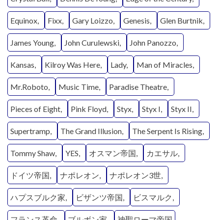
Equinox
Fixx
Gary Loizzo
Genesis
Glen Burtnik
James Young
John Curulewski
John Panozzo
Kansas
Kilroy Was Here
Lady
Man of Miracles
Mr.Roboto
Music Time
Paradise Theatre
Pieces of Eight
Pink Floyd
Styx
Styx I
Styx II
Supertramp
The Grand Illusion
The Serpent Is Rising
Tommy Shaw
YES
オスマン帝国
カエサル
ドイツ帝国
ナポレオン
ナポレオン3世
ハプスブルク家
ビザンツ帝国
ビスマルク
フランス革命
ブルボン家
神聖ローマ帝国