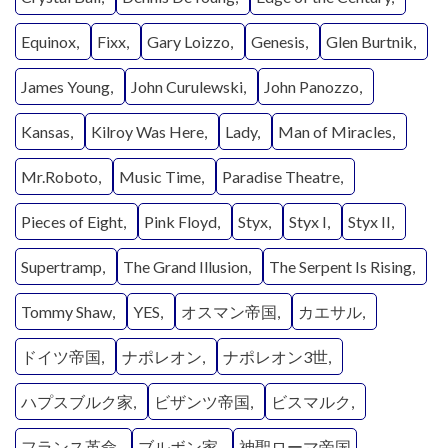
Equinox
Fixx
Gary Loizzo
Genesis
Glen Burtnik
James Young
John Curulewski
John Panozzo
Kansas
Kilroy Was Here
Lady
Man of Miracles
Mr.Roboto
Music Time
Paradise Theatre
Pieces of Eight
Pink Floyd
Styx
Styx I
Styx II
Supertramp
The Grand Illusion
The Serpent Is Rising
Tommy Shaw
YES
オスマン帝国
カエサル
ドイツ帝国
ナポレオン
ナポレオン3世
ハプスブルク家
ビザンツ帝国
ビスマルク
フランス革命
ブルボン家
神聖ローマ帝国