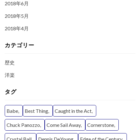
2018年6月
2018年5月
2018年4月
カテゴリー
歴史
洋楽
タグ
Babe
Best Thing
Caught in the Act
Chuck Panozzo
Come Sail Away
Cornerstone
Crystal Ball
Dennis DeYoung
Edge of the Century