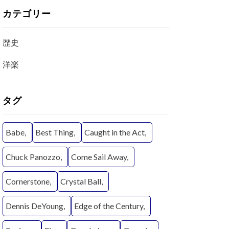
カテゴリー
歴史
洋楽
タグ
Babe
Best Thing
Caught in the Act
Chuck Panozzo
Come Sail Away
Cornerstone
Crystal Ball
Dennis DeYoung
Edge of the Century