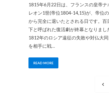
1815年6月22日は、フランスの皇帝ナ
レオン1世(帝位1804-14,15)が、帝位
から完全に退いたとされる日です。百
下と呼ばれた復活劇が終幕となりまし
1812年のロシア遠征の失敗や対仏大同
を相手に戦…
READ MORE
投
P
稿
P
の
ペ