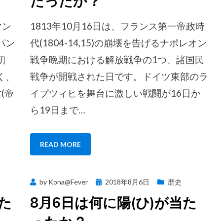
たったか？
マン
1813年10月16日は、フランス第一帝政時
パン
代(1804-14,15)の崩壊を告げるナポレオン
初
戦争晩期における解放戦争の1つ、諸国民
く、
戦争が開戦された日です。ドイツ東部のラ
(帝
イプツィヒを舞台に激しい戦闘が16日か
ら19日まで…
READ MORE
Posted
by
Kona@Fever
2018年8月6日
歴史
on
当た
8月6日は何に陽(ひ)が当た