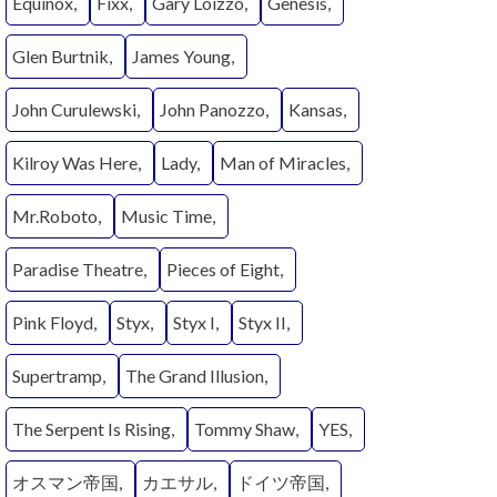
Equinox
Fixx
Gary Loizzo
Genesis
Glen Burtnik
James Young
John Curulewski
John Panozzo
Kansas
Kilroy Was Here
Lady
Man of Miracles
Mr.Roboto
Music Time
Paradise Theatre
Pieces of Eight
Pink Floyd
Styx
Styx I
Styx II
Supertramp
The Grand Illusion
The Serpent Is Rising
Tommy Shaw
YES
オスマン帝国
カエサル
ドイツ帝国